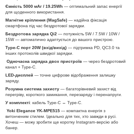
Ємність 5000 мАг / 19.25Wh
— оптимальний запас енергії
для щоденного використання.
Магнітне кріплення (MagSafe)
— надійна фіксація
смартфона під час бездротової зарядки.
Бездротова зарядка Qi2
— потужність 5W / 7.5W / 10W /
15W — автоматично адаптується до вашого пристрою.
Type-C порт 20W (вхід/вихід)
— підтримка PD, QC3.0 та
інших протоколів швидкої зарядки.
Одночасна зарядка двох пристроїв
— через бездротовий
канал + Type-C.
LED-дисплей
— точне цифрове відображення залишку
заряду.
Розумна система захисту
— багаторівневий захист від
перегріву, короткого замикання, перезаряду і перенапруги.
У комплекті
: кабель Type-C ↔ Type-C.
Yoki Elegance YK-MPE515
— компактна енергія з
витонченим стилем. Ідеально для тих, хто завжди в русі.
Хочеш — можу зробити ще коротку Instagram-версію або
банер.