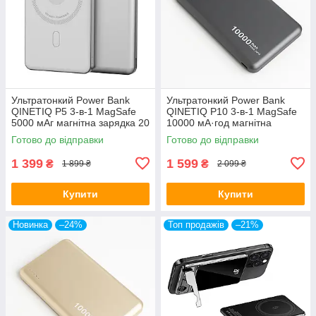
Ультратонкий Power Bank
Ультратонкий Power Bank
QINETIQ P5 3-в-1 MagSafe
QINETIQ P10 3-в-1 MagSafe
5000 мАг магнітна зарядка 20
10000 мА·год магнітна
Вт для iPhone та Apple Watch,
бездротова зарядка 20 Вт
Готово до відправки
Готово до відправки
алюміній
для iPhone Сірий
1 399
1 599
₴
₴
1 899 ₴
2 099 ₴
Купити
Купити
Новинка
–24%
Топ продажів
–21%