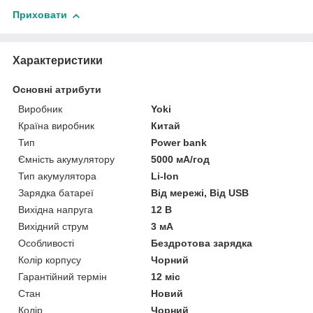
Приховати
Характеристики
Основні атрибути
Виробник
Yoki
Країна виробник
Китай
Тип
Power bank
Ємність акумулятору
5000 мА/год
Тип акумулятора
Li-Ion
Зарядка батареї
Від мережі, Від USB
Вихідна напруга
12 В
Вихідний струм
3 мА
Особливості
Бездротова зарядка
Колір корпусу
Чорний
Гарантійний термін
12 міс
Стан
Новий
Колір
Чорний