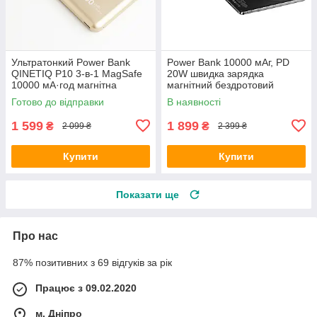
Ультратонкий Power Bank
Power Bank 10000 мАг, PD
QINETIQ P10 3-в-1 MagSafe
20W швидка зарядка
10000 мА·год магнітна
магнітний бездротовий
бездротова зарядка 20 Вт
зарядний пристрій зі
Готово до відправки
В наявності
для iPhone Золотий
світлодіодним дисплеєм
1 599
1 899
₴
₴
2 099 ₴
2 399 ₴
Купити
Купити
Показати ще
Про нас
87% позитивних з 69 відгуків за рік
Працює з 09.02.2020
м. Дніпро