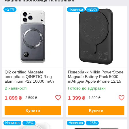
–27%
Новинка
–26%
Qi2 certified Magsafe
Повербанк Nillkin PowerStone
повербанк QINETIQ Ring
Magsafe Battery Pack 5000
aluminium P22 10000 mAh
mAh для Apple iPhone 12/15
22,5W, Блакитний, type C,
Pro Max Чорний
В наявності
Готово до відправки
Блакитний
1 899
1 399
₴
₴
2 599 ₴
1 899 ₴
Купити
Купити
Новинка
–26%
Новинка
–26%