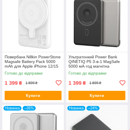
Повербанк Nillkin PowerStone
Ультратонкий Power Bank
Magsafe Battery Pack 5000
QINETIQ P5 3-в-1 MagSafe
mAh для Apple iPhone 12/15
5000 мА·год магнітна
Pro Max
зарядка 20 Вт для iPhone і
Готово до відправки
Готово до відправки
Apple Watch Чорний
1 399
1 399
₴
₴
1 899 ₴
1 899 ₴
Купити
Купити
Новинка
–26%
Новинка
–24%