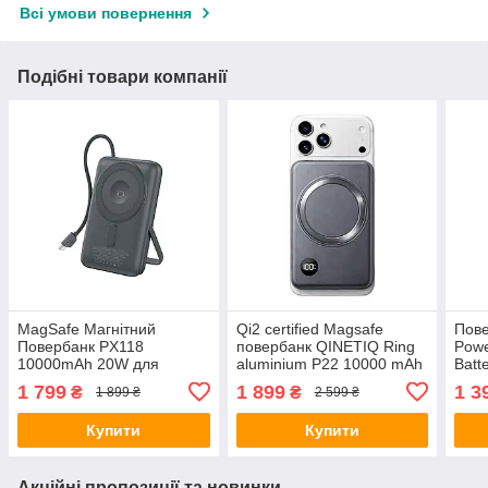
Всі умови повернення
Подібні товари компанії
MagSafe Магнітний
Qi2 certified Magsafe
Пове
Повербанк PX118
повербанк QINETIQ Ring
Powe
10000mAh 20W для
aluminium P22 10000 mAh
Batt
iPhone та Apple Watch,
22,5W, Блакитний, type C,
для 
1 799
1 899
1 3
₴
₴
1 899 ₴
2 599 ₴
швидка безпровідна
Блакитний
Pro 
зарядка
Купити
Купити
Акційні пропозиції та новинки