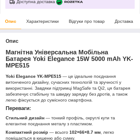
Доступна доставка
Опис
Характеристики
Відгуки про товар
Доставка
Опис
Магнітна Універсальна Мобільна
Батарея
Yoki Elegance 15W 5000 mAh YK-
MPE515
Yoki Elegance YK-MPE515
— це ідеальне поєднання
витонченого дизайну, сучасних технологій та зручності у
використанні. Завдяки підтримці MagSafe та Qi2, ця батарея
забезпечує стабільну та швидку зарядку без дротів, а також
легко фіксується до сумісного смартфона.
Переваги:
Стильний дизайн
— тонкий профіль, округлі кути та
елегантне поєднання металу з пластиком.
Компактний розмір
— всього
102×66×8.7 мм
, легко
поміщається в кишеню або сумку.