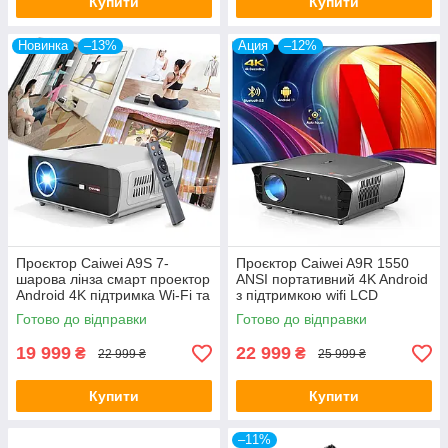
Купити
Купити
Новинка
–13%
Ация
–12%
Проєктор Caiwei A9S 7-
Проєктор Caiwei A9R 1550
шарова лінза смарт проектор
ANSI портативний 4K Android
Android 4K підтримка Wi-Fi та
з підтримкою wifi LCD
Bluetooth для дому та офісу
проєктор домашній
Готово до відправки
Готово до відправки
світлодіодний відеопроектор
19 999
22 999
₴
₴
22 999 ₴
25 999 ₴
Купити
Купити
–11%