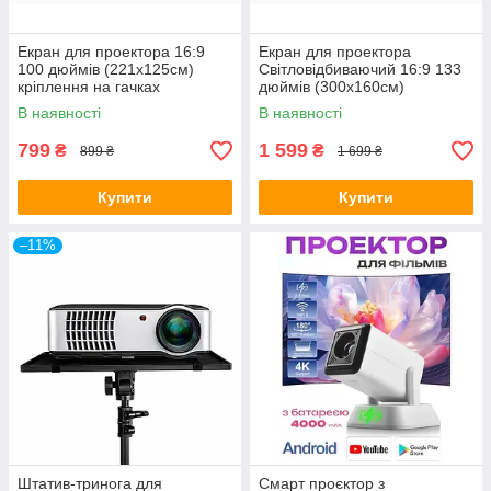
Екран для проектора 16:9
Екран для проектора
100 дюймів (221х125см)
Світловідбиваючий 16:9 133
кріплення на гачках
дюймів (300х160см)
(щільность 120грм)
кріплення на гачках
В наявності
В наявності
799
1 599
₴
₴
899 ₴
1 699 ₴
Купити
Купити
–11%
Штатив-тринога для
Смарт проєктор з