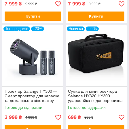
7 999
7 999
₴
₴
9 999 ₴
9 999 ₴
Купити
Купити
Топ продажів
–20%
Новинка
–22%
Проектор Salange HY300 —
Сумка для міні-проектора
Смарт проектор для караоке
Salange HY320 HY300
та домашнього кінотеатру
ударостійка водонепроникна
Android 11 вбудовані
EVA сумка для перенесення
Готово до відправки
Готово до відправки
динаміки
3 999
699
₴
₴
4 999 ₴
899 ₴