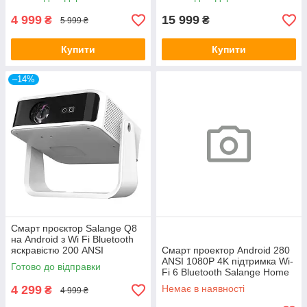
4 999
15 999
₴
₴
5 999 ₴
Купити
Купити
–14%
Смарт проєктор Salange Q8
на Android з Wi Fi Bluetooth
яскравістю 200 ANSI
Смарт проектор Android 280
підтримкою Full HD 1080P і
ANSI 1080P 4K підтримка Wi-
Готово до відправки
4K портативний LED
Fi 6 Bluetooth Salange Home
проєктор
series Ultra портативний міні-
4 299
Немає в наявності
₴
4 999 ₴
проектор для дому