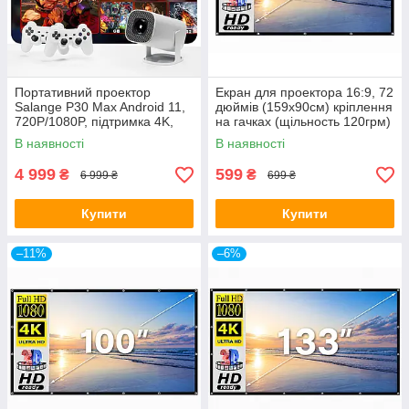
Портативний проектор
Екран для проектора 16:9, 72
Salange P30 Max Android 11,
дюймів (159х90см) кріплення
720P/1080P, підтримка 4K,
на гачках (щільность 120грм)
WiFi, 150 ANSI, домашній
В наявності
В наявності
кінотеатр
4 999
599
₴
₴
6 999 ₴
699 ₴
Купити
Купити
–11%
–6%