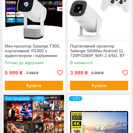
Міні-проєктор Salange T300,
Портативний проектор
портативний YG300 з
Salange S40Max Android 11,
аудіоплеєром і підтримкою
720P/1080P, WiFi 2.4/5G, BT
1080P для домашнього
5.1, 160 ANSI, домашній
Готово до відправки
В наявності
кінотеатру
кінотеатр
5 999
3 999
₴
₴
7 999 ₴
5 999 ₴
Купити
Купити
Топ продажів
–29%
–14%