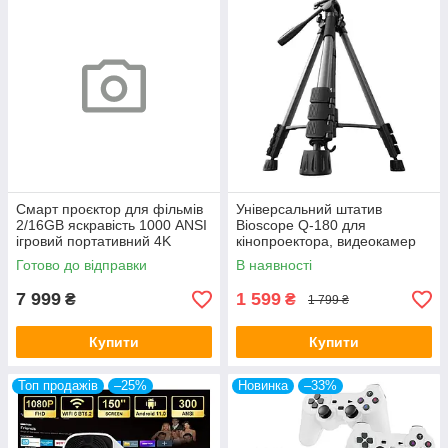
Смарт проєктор для фільмів
Універсальний штатив
2/16GB яскравість 1000 ANSI
Bioscope Q-180 для
ігровий портативний 4K
кінопроектора, видеокамер
Projector Ultra HD до 150
освітлювального обладнання
Готово до відправки
В наявності
дюймів
та екшн-камер
7 999
1 599
₴
₴
1 799 ₴
Купити
Купити
Топ продажів
–25%
Новинка
–33%