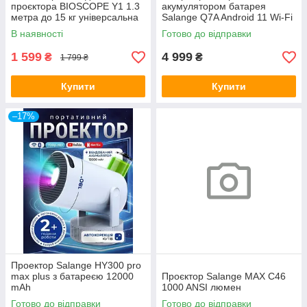
проєктора BIOSCOPE Y1 1.3
акумулятором батарея
метра до 15 кг універсальна
Salange Q7A Android 11 Wi-Fi
підставка для обладнання
Bluetooth 200 ANSI HD 720P
В наявності
Готово до відправки
підтримка 4K
1 599
4 999
₴
₴
1 799 ₴
Купити
Купити
–17%
Проектор Salange HY300 pro
max plus з батареєю 12000
Проєктор Salange MAX C46
mAh
1000 ANSI люмен
Готово до відправки
Готово до відправки