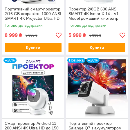
Портативний смарт-проєктор
Проектор 2/8GB 600 ANSI
2/16 GB яскравість 1000 ANSI
SMART 4K IsmartX 14 - V1
SMART 4K Projector Ultra HD
Model домашній кінотеатр
до 150 дюймів HDMI-
Готово до відправки
Готово до відправки
сумісний
8 999
5 999
₴
₴
9 999 ₴
6 999 ₴
Купити
Купити
–20%
Новинка
–20%
Смарт проектор Android 11
Портативний проектор
200 ANSI 4K Ultra HD до 150
Salange Q7 з акумулятором