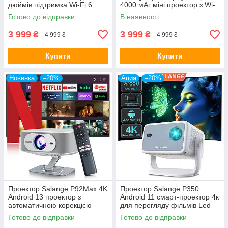
дюймів підтримка Wi-Fi 6
4000 мАг міні проектор з Wi-
Bluetooth 5.2 автофокус авто
Fi смарт-проектор для дому,
Готово до відправки
В наявності
Keystone Salange P360
офісу
3 999
3 999
₴
₴
4 999 ₴
4 999 ₴
Купити
Купити
Новинка
–20%
Ация
–20%
Проектор Salange P92Max 4K
Проектор Salange P350
Android 13 проектор з
Android 11 смарт-проектор 4к
автоматичною корекцією
для перегляду фільмів Led
Keystone, РК-проектор
портативний з Wifi та
Готово до відправки
Готово до відправки
універсальний
Bluetooth