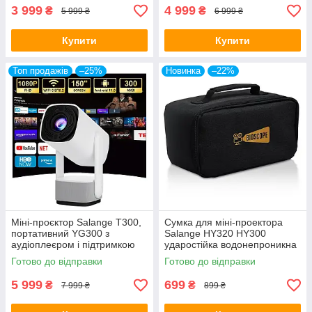
3 999
4 999
₴
₴
5 999 ₴
6 999 ₴
Купити
Купити
Топ продажів
–25%
Новинка
–22%
Міні-проєктор Salange T300,
Сумка для міні-проектора
портативний YG300 з
Salange HY320 HY300
аудіоплеєром і підтримкою
ударостійка водонепроникна
1080P для домашнього
EVA сумка для перенесення
Готово до відправки
Готово до відправки
кінотеатру
5 999
699
₴
₴
7 999 ₴
899 ₴