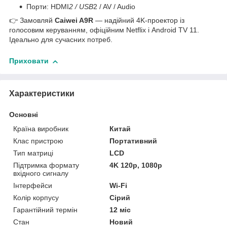
Порти: HDMI
2 / USB
2 / AV / Audio
👉 Замовляй
Caiwei A9R
— надійний 4K-проектор із
голосовим керуванням, офіційним Netflix і Android TV 11.
Ідеально для сучасних потреб.
Приховати
Характеристики
Основні
Країна виробник
Китай
Клас пристрою
Портативний
Тип матриці
LCD
Підтримка формату
4K 120p, 1080p
вхідного сигналу
Інтерфейси
Wi-Fi
Колір корпусу
Сірий
Гарантійний термін
12 міс
Стан
Новий