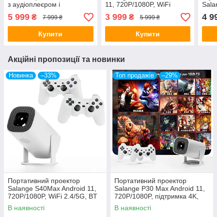
з аудіоплеєром і
11, 720P/1080P, WiFi
Sala
підтримкою 1080P для
2.4/5G, BT 5.1, 160 ANSI,
Wi-F
5 999
3 999
4 9
₴
₴
7 999 ₴
5 999 ₴
домашнього кінотеатру
домашній кінотеатр
HD 7
Купити
Купити
Акційні пропозиції та новинки
Новинка
–33%
Топ продажів
–29%
Портативний проектор
Портативний проектор
Salange S40Max Android 11,
Salange P30 Max Android 11,
720P/1080P, WiFi 2.4/5G, BT
720P/1080P, підтримка 4K,
5.1, 160 ANSI, домашній
WiFi, 150 ANSI, домашній
В наявності
В наявності
кінотеатр
кінотеатр