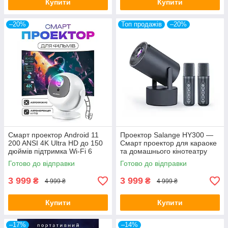
Купити
Купити
–20%
Топ продажів
–20%
Смарт проектор Android 11
Проектор Salange HY300 —
200 ANSI 4K Ultra HD до 150
Смарт проектор для караоке
дюймів підтримка Wi-Fi 6
та домашнього кінотеатру
Bluetooth 5.2 автофокус авто
Android 11 вбудовані
Готово до відправки
Готово до відправки
Keystone Salange P360
динаміки
3 999
3 999
₴
₴
4 999 ₴
4 999 ₴
Купити
Купити
–17%
–14%