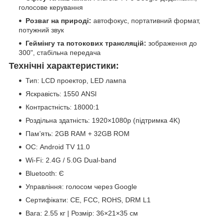
голосове керування
Розваг на природі:
автофокус, портативний формат,
потужний звук
Геймінгу та потокових трансляцій:
зображення до
300", стабільна передача
Технічні характеристики:
Тип: LCD проектор, LED лампа
Яскравість: 1550 ANSI
Контрастність: 18000:1
Роздільна здатність: 1920×1080p (підтримка 4K)
Пам’ять: 2GB RAM + 32GB ROM
ОС: Android TV 11.0
Wi-Fi: 2.4G / 5.0G Dual-band
Bluetooth: Є
Управління: голосом через Google
Сертифікати: CE, FCC, ROHS, DRM L1
Вага: 2.55 кг | Розмір: 36×21×35 см