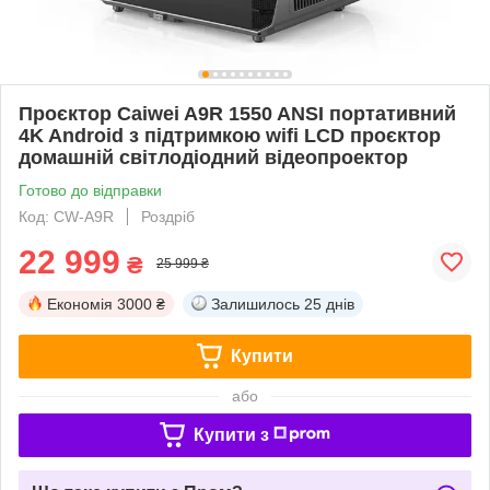
Проєктор Caiwei A9R 1550 ANSI портативний
4K Android з підтримкою wifi LCD проєктор
домашній світлодіодний відеопроектор
Готово до відправки
Код: CW-A9R
Роздріб
22 999
₴
25 999 ₴
Економія
3000 ₴
Залишилось
25 днів
Купити
або
Купити з