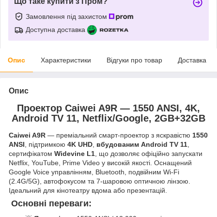
Що таке купити з Пром?
Замовлення під захистом
Доступна доставка
Опис
Характеристики
Відгуки про товар
Доставка
Опис
Проектор Caiwei A9R — 1550 ANSI, 4K,
Android TV 11, Netflix/Google, 2GB+32GB
Caiwei A9R
— преміальний смарт-проектор з яскравістю
1550
ANSI
, підтримкою
4K UHD
,
вбудованим Android TV 11
,
сертифікатом
Widevine L1
, що дозволяє офіційно запускати
Netflix, YouTube, Prime Video у високій якості. Оснащений
Google Voice управлінням, Bluetooth, подвійним Wi-Fi
(2.4G/5G), автофокусом та 7-шаровою оптичною лінзою.
Ідеальний для кінотеатру вдома або презентацій.
Основні переваги: