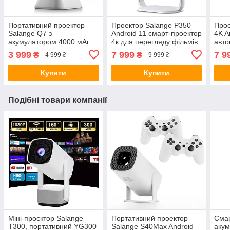
Портативний проектор
Проектор Salange P350
Прое
Salange Q7 з
Android 11 смарт-проектор
4K A
акумулятором 4000 мАг
4к для перегляду фільмів
авто
міні проектор з Wi-Fi
Led портативний з Wifi та
Keys
3 999
7 999
7 9
₴
₴
4 999 ₴
9 999 ₴
смарт-проектор для дому,
Bluetooth
унів
офісу
Купити
Купити
Подібні товари компанії
Міні-проєктор Salange
Портативний проектор
Смар
T300, портативний YG300
Salange S40Max Android
акум