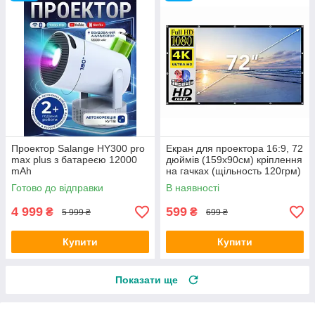
Проектор Salange HY300 pro
Екран для проектора 16:9, 72
max plus з батареєю 12000
дюймів (159х90см) кріплення
mAh
на гачках (щільность 120грм)
Готово до відправки
В наявності
4 999
599
₴
₴
5 999 ₴
699 ₴
Купити
Купити
Показати ще