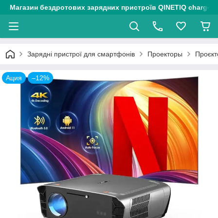
Магазин бездротових зарядних пристроїв QINETIQ chargers
Зарядні пристрої для смартфонів
Проекторы
Проєкт
Ация
–12%