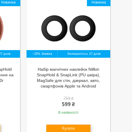
Новинка
Новинка
7 днів
–25%
Залишилось 27 днів
napHold
Набір магнітних наклейок Nillkin
ення на
SnapHold & SnapLink (PU шкіра),
0г
MagSafe для стін, дзеркал, авто,
смартфонів Apple та Android
799 ₴
599 ₴
В наявності
Купити