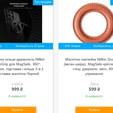
Топ продаж
Залишилось 27 днів
–25%
Залишилось 2
не кільце-держатель Nillkin
Магнітна наклейка Nillkin S
pGrip для MagSafe, 360°,
(веган-шкіра), MagSafe кріпл
не, підставка і кільце 2-в-1
стіну, дзеркало, авто, 80
дставка магнітна Чорний
утримання
1 099 ₴
799 ₴
999 ₴
599 ₴
В наявності
В наявності
Купити
Купити