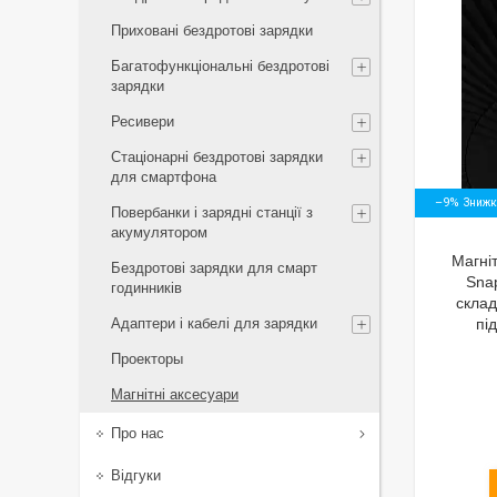
Приховані бездротові зарядки
Багатофункціональні бездротові
зарядки
Ресивери
Стаціонарні бездротові зарядки
для смартфона
–9%
Повербанки і зарядні станції з
акумулятором
Магніт
Бездротові зарядки для смарт
Sna
годинників
склад
Адаптери і кабелі для зарядки
пі
Проекторы
Магнітні аксесуари
Про нас
Відгуки