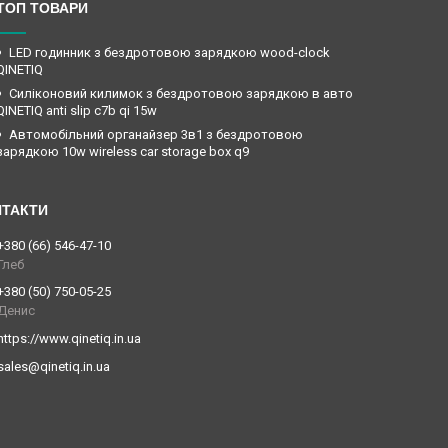
ТОП ТОВАРИ
LED годинник з бездротовою зарядкою wood-clock
QINETIQ
Силіконовий килимок з бездротовою зарядкою в авто
QINETIQ anti slip c7b qi 15w
Автомобільний органайзер 3в1 з бездротовою
зарядкою 10w wireless car storage box q9
+380 (66) 546-47-10
Глеб
+380 (50) 750-05-25
Денис
https://www.qinetiq.in.ua
sales@qinetiq.in.ua