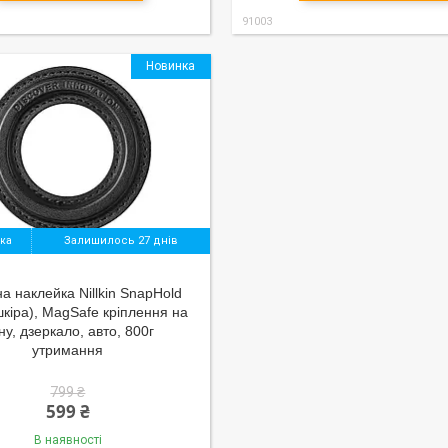
91003
Новинка
Залишилось 27 днів
на наклейка Nillkin SnapHold
шкіра), MagSafe кріплення на
іну, дзеркало, авто, 800г
утримання
799 ₴
599 ₴
В наявності