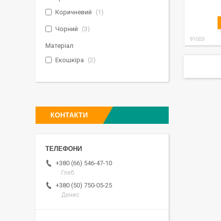
Коричневий
1
Чорний
3
91003
Матеріал
Екошкіра
2
КОНТАКТИ
+380 (66) 546-47-10
Глеб
+380 (50) 750-05-25
Денис