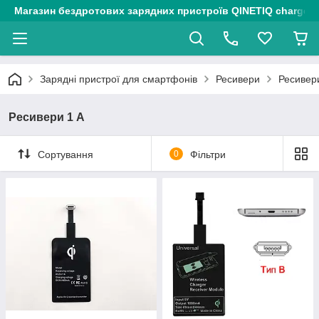
Магазин бездротових зарядних пристроїв QINETIQ chargers
Зарядні пристрої для смартфонів
Ресивери
Ресивер
Ресивери 1 А
Сортування
0
Фільтри