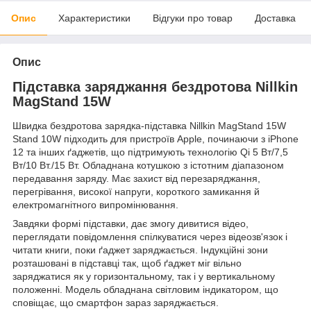
Опис
Характеристики
Відгуки про товар
Доставка
Опис
Підставка заряджання бездротова Nillkin
MagStand 15W
Швидка бездротова зарядка-підставка Nillkin MagStand 15W
Stand 10W підходить для пристроїв Apple, починаючи з iPhone
12 та інших ґаджетів, що підтримують технологію Qi 5 Вт/7,5
Вт/10 Вт./15 Вт. Обладнана котушкою з істотним діапазоном
передавання заряду. Має захист від перезаряджання,
перегрівання, високої напруги, короткого замикання й
електромагнітного випромінювання.
Завдяки формі підставки, дає змогу дивитися відео,
переглядати повідомлення спілкуватися через відеозв'язок і
читати книги, поки ґаджет заряджається. Індукційні зони
розташовані в підставці так, щоб ґаджет міг вільно
заряджатися як у горизонтальному, так і у вертикальному
положенні. Модель обладнана світловим індикатором, що
сповіщає, що смартфон зараз заряджається.