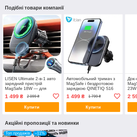
Подібні товари компанії
LISEN Ultimate 2-в-1 авто
Автомобільний тримач з
Док-
зарядний пристрій
MagSafe і бездротовою
MagS
MagSafe 18W — для
зарядкою QINETIQ S16
23W 
iPhone 12–16 та Apple
15W з охолодженням для
заря
1 499
1 499
2 5
₴
₴
2 099 ₴
1 799 ₴
Watch Ultra
iPhone 12-16
Appl
Купити
Купити
Акційні пропозиції та новинки
Топ продажів
–11%