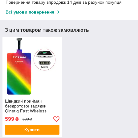
Повернення товару впродовж 14 днів за рахунок покупця
Всі умови повернення
З цим товаром також замовляють
Швидкий приймач
бездротової зарядки
Qinetiq Fast Wireless
Receiver 2a micro USB
599
₴
699 ₴
type B USB Type-C, 12
Купити