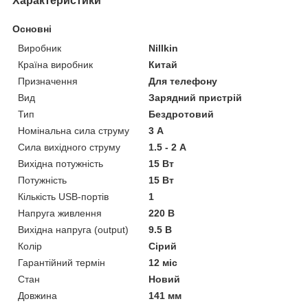
Характеристики
Основні
Виробник
Nillkin
Країна виробник
Китай
Призначення
Для телефону
Вид
Зарядний пристрій
Тип
Бездротовий
Номінальна сила струму
3 А
Сила вихідного струму
1.5 - 2 А
Вихідна потужність
15 Вт
Потужність
15 Вт
Кількість USB-портів
1
Напруга живлення
220 В
Вихідна напруга (output)
9.5 В
Колір
Сірий
Гарантійний термін
12 міс
Стан
Новий
Довжина
141 мм