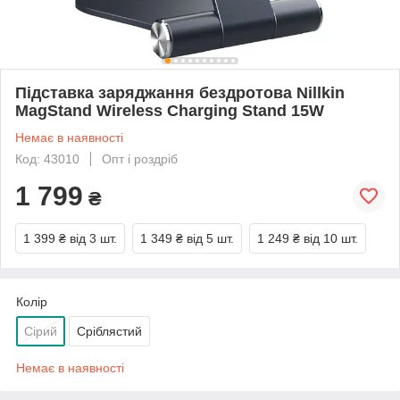
Підставка заряджання бездротова Nillkin
MagStand Wireless Charging Stand 15W
Немає в наявності
Код: 43010
Опт і роздріб
1 799
₴
1 399 ₴
від 3 шт.
1 349 ₴
від 5 шт.
1 249 ₴
від 10 шт.
Колір
Сірий
Сріблястий
Немає в наявності