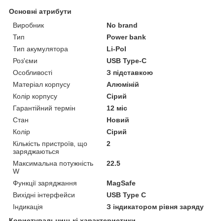
Основні атрибути
Виробник
No brand
Тип
Power bank
Тип акумулятора
Li-Pol
Роз'єми
USB Type-C
Особливості
З підставкою
Матеріал корпусу
Алюміній
Колір корпусу
Сірий
Гарантійний термін
12 міс
Стан
Новий
Колір
Сірий
Кількість пристроїв, що
2
заряджаються
Максимальна потужність
22.5
W
Функції заряджання
MagSafe
Вихідні інтерфейси
USB Type C
Індикація
З індикатором рівня заряду
Користувальницькі характеристики