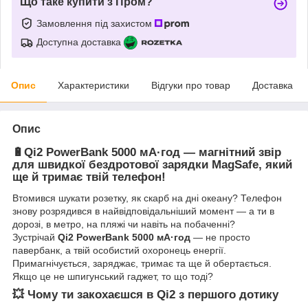
Що таке купити з Пром?
Замовлення під захистом
Доступна доставка
Опис
Характеристики
Відгуки про товар
Доставка
Опис
🔋
Qi2 PowerBank 5000 мА·год — магнітний звір
для швидкої бездротової зарядки MagSafe, який
ще й тримає твій телефон!
Втомився шукати розетку, як скарб на дні океану? Телефон
знову розрядився в найвідповідальніший момент — а ти в
дорозі, в метро, на пляжі чи навіть на побаченні?
Зустрічай
Qi2 PowerBank 5000 мА·год
— не просто
павербанк, а твій особистий охоронець енергії.
Примагнічується, заряджає, тримає та ще й обертається.
Якщо це не шпигунський гаджет, то що тоді?
💥 Чому ти закохаєшся в Qi2 з першого дотику