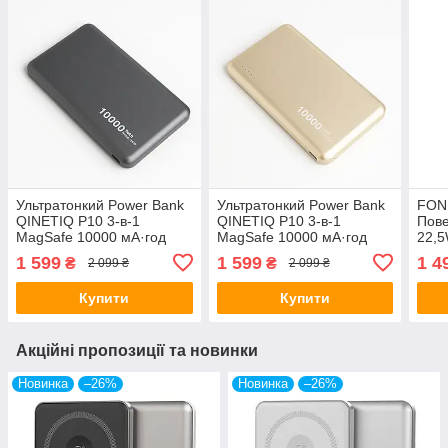
Ультратонкий Power Bank
Ультратонкий Power Bank
FON
QINETIQ P10 3-в-1
QINETIQ P10 3-в-1
Пов
MagSafe 10000 мА·год
MagSafe 10000 мА·год
22,5
магнітна бездротова
магнітна бездротова
два 
1 599
1 599
1 4
₴
₴
2 099 ₴
2 099 ₴
зарядка 20 Вт для iPhone
зарядка 20 Вт для iPhone
шви
Сірий
Золотий
комп
Купити
Купити
порт
Акційні пропозиції та новинки
Новинка
–26%
Новинка
–26%