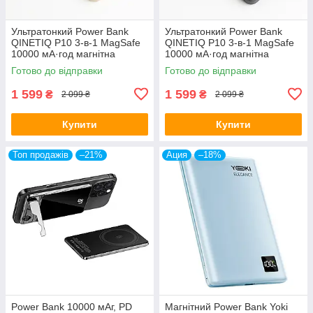
Ультратонкий Power Bank
Ультратонкий Power Bank
QINETIQ P10 3-в-1 MagSafe
QINETIQ P10 3-в-1 MagSafe
10000 мА·год магнітна
10000 мА·год магнітна
бездротова зарядка 20 Вт
бездротова зарядка 20 Вт
Готово до відправки
Готово до відправки
для iPhone Золотий
для iPhone Сірий
1 599
1 599
₴
₴
2 099 ₴
2 099 ₴
Купити
Купити
Топ продажів
–21%
Ация
–18%
Power Bank 10000 мАг, PD
Магнітний Power Bank Yoki