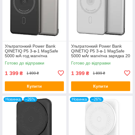
Ультратонкий Power Bank
Ультратонкий Power Bank
QINETIQ P5 3-в-1 MagSafe
QINETIQ P5 3-в-1 MagSafe
5000 мА·год магнітна
5000 мАг магнітна зарядка 20
зарядка 20 Вт для iPhone і
Вт для iPhone та Apple Watch,
Готово до відправки
Готово до відправки
Apple Watch Чорний
алюміній
1 399
1 399
₴
₴
1 899 ₴
1 899 ₴
Купити
Купити
Новинка
–26%
Новинка
–26%