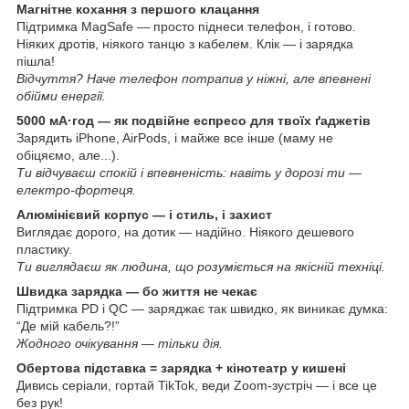
Магнітне кохання з першого клацання
Підтримка MagSafe — просто піднеси телефон, і готово.
Ніяких дротів, ніякого танцю з кабелем. Клік — і зарядка
пішла!
Відчуття? Наче телефон потрапив у ніжні, але впевнені
обійми енергії.
5000 мА·год — як подвійне еспресо для твоїх ґаджетів
Зарядить iPhone, AirPods, і майже все інше (маму не
обіцяємо, але...).
Ти відчуваєш спокій і впевненість: навіть у дорозі ти —
електро-фортеця.
Алюмінієвий корпус — і стиль, і захист
Виглядає дорого, на дотик — надійно. Ніякого дешевого
пластику.
Ти виглядаєш як людина, що розуміється на якісній техніці.
Швидка зарядка — бо життя не чекає
Підтримка PD і QC — заряджає так швидко, як виникає думка:
“Де мій кабель?!”
Жодного очікування — тільки дія.
Обертова підставка = зарядка + кінотеатр у кишені
Дивись серіали, гортай TikTok, веди Zoom-зустріч — і все це
без рук!