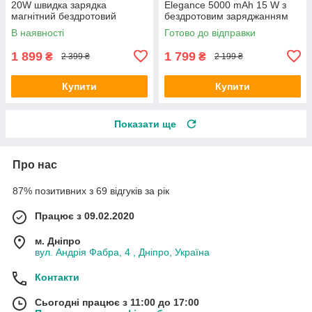
20W швидка зарядка
Elegance 5000 mAh 15 W з
магнітний бездротовий
бездротовим заряджанням
зарядний пристрій зі
Qi2 і LED-дисплеєм
В наявності
Готово до відправки
світлодіодним дисплеєм
Блакитний
1 899
1 799
₴
₴
2 399 ₴
2 199 ₴
Купити
Купити
Показати ще
Про нас
87% позитивних з 69 відгуків за рік
Працює з 09.02.2020
м. Дніпро
вул. Андрія Фабра, 4 , Дніпро, Україна
Контакти
Сьогодні працює з 11:00 до 17:00