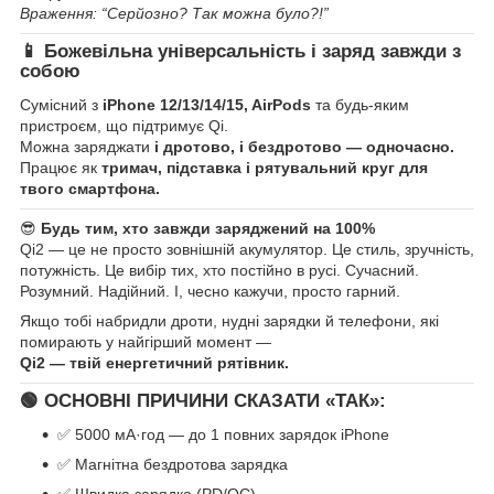
Враження: “Серйозно? Так можна було?!”
📱 Божевільна універсальність і заряд завжди з
собою
Сумісний з
iPhone 12/13/14/15, AirPods
та будь-яким
пристроєм, що підтримує Qi.
Можна заряджати
і дротово, і бездротово — одночасно.
Працює як
тримач, підставка і рятувальний круг для
твого смартфона.
😎
Будь тим, хто завжди заряджений на 100%
Qi2 — це не просто зовнішній акумулятор. Це стиль, зручність,
потужність. Це вибір тих, хто постійно в русі. Сучасний.
Розумний. Надійний. І, чесно кажучи, просто гарний.
Якщо тобі набридли дроти, нудні зарядки й телефони, які
помирають у найгірший момент —
Qi2 — твій енергетичний рятівник.
🟢 ОСНОВНІ ПРИЧИНИ СКАЗАТИ «ТАК»:
✅ 5000 мА·год — до 1 повних зарядок iPhone
✅ Магнітна бездротова зарядка
✅ Швидка зарядка (PD/QC)