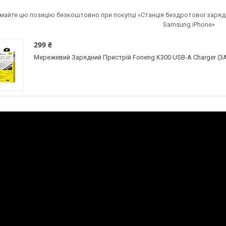
майте цю позицію безкоштовно при покупці «Станція бездротової зарядк
Samsung iPhone»
299 ₴
Мережевий Зарядний Пристрій Foneng K300 USB-A Charger (3