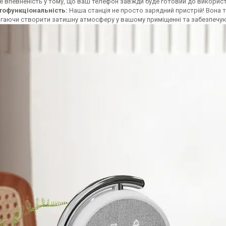
те впевненість у тому, що ваш телефон завжди буде готовий до викорис
тофункціональність:
Наша станція не просто зарядний пристрій! Вона т
гаючи створити затишну атмосферу у вашому приміщенні та забезпечуюч