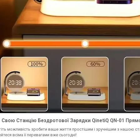
 Свою Станцію Бездротової Зарядки QinetiQ QN-01 Прямо 
тіть можливість зробити ваше життя простішим і зручнішим з нашою ста
теся всіма її перевагами вже сьогодні!