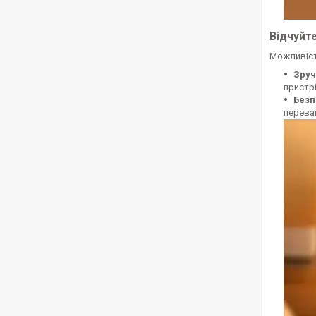
Відчуйт
Можливіст
Зруч
пристр
Безп
переван