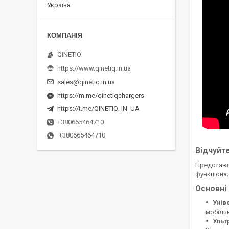
Україна
QINETIQ
https://www.qinetiq.in.ua
sales@qinetiq.in.ua
https://m.me/qinetiqchargers
https://t.me/QINETIQ_IN_UA
+380665464710
+380665464710
Відчуйте
Представ
функціонал
Основні
Унів
мобільн
Ульт