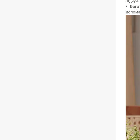
Відчуй
Бага
допома