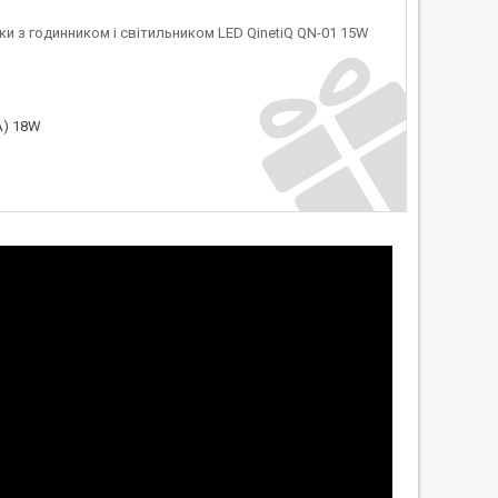
и з годинником і світильником LED QinetiQ QN-01 15W
A) 18W