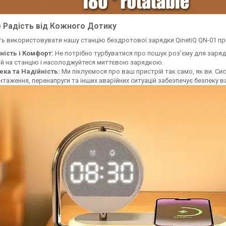
е Радість від Кожного Дотику
ь використовувати нашу станцію бездротової зарядки QinetiQ QN-01 при
ність і Комфорт:
Не потрібно турбуватися про пошук роз'єму для заряд
ій на станцію і насолоджуйтеся миттєвою зарядкою.
ека та Надійність:
Ми піклуємося про ваш пристрій так само, як ви. Си
таження, перенапруги та інших аварійних ситуацій забезпечує безпеку 