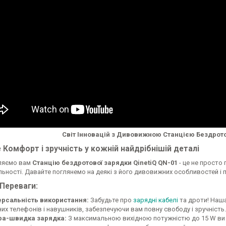
Світ Інновацій з Дивовижною Станцією Бездрото
 Комфорт і зручність у кожній найдрібнішій деталі
ляємо вам
Станцію бездротової зарядки QinetiQ QN-01
- це не просто
ьності. Давайте поглянемо на деякі з його дивовижних особливостей і 
 Переваги:
ерсальність використання:
Забудьте про
зарядні кабелі
та дроти! Наша
их телефонів і навушників, забезпечуючи вам повну свободу і зручність.
ра-швидка зарядка:
З максимальною вихідною потужністю до 15 W ви 