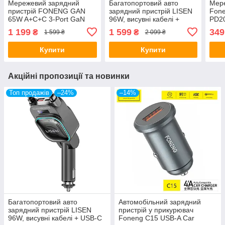
Мережевий зарядний
Багатопортовий авто
Мер
пристрій FONENG GAN
зарядний пристрій LISEN
Fon
65W A+C+C 3-Port GaN
96W, висувні кабелі +
PD2
Charger 65W з кабелем
USB-C 36W + USB-A 18W,
5V/9
1 199
1 599
349
₴
₴
1 599 ₴
2 099 ₴
type C
PD/QC 3.0
комп
жив
Купити
Купити
Акційні пропозиції та новинки
Топ продажів
–24%
–14%
Багатопортовий авто
Автомобільний зарядний
зарядний пристрій LISEN
пристрій у прикурювач
96W, висувні кабелі + USB-C
Foneng C15 USB-A Car