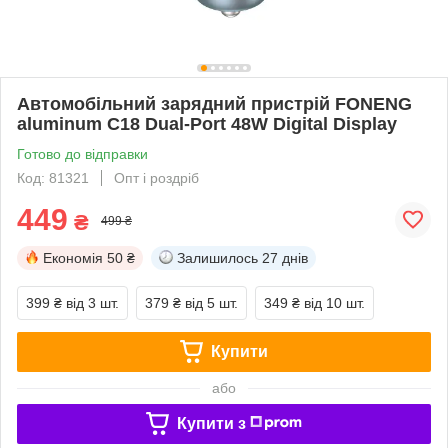
Автомобільний зарядний пристрій FONENG
aluminum C18 Dual-Port 48W Digital Display
Готово до відправки
Код: 81321
Опт і роздріб
449
₴
499 ₴
Економія
50 ₴
Залишилось
27 днів
399 ₴
від 3 шт.
379 ₴
від 5 шт.
349 ₴
від 10 шт.
Купити
або
Купити з