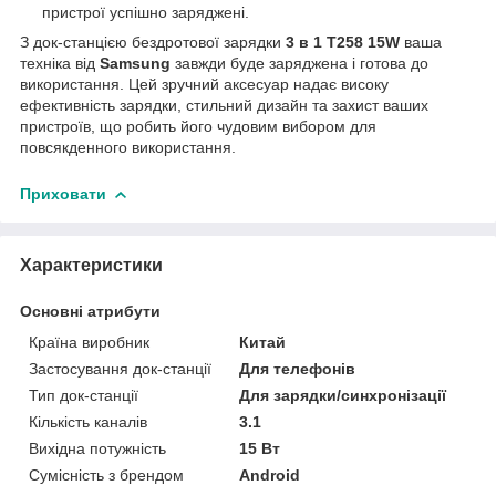
пристрої успішно заряджені.
З док-станцією бездротової зарядки
3 в 1 Т258 15W
ваша
техніка від
Samsung
завжди буде заряджена і готова до
використання. Цей зручний аксесуар надає високу
ефективність зарядки, стильний дизайн та захист ваших
пристроїв, що робить його чудовим вибором для
повсякденного використання.
Приховати
Характеристики
Основні атрибути
Країна виробник
Китай
Застосування док-станції
Для телефонів
Тип док-станції
Для зарядки/синхронізації
Кількість каналів
3.1
Вихідна потужність
15 Вт
Сумісність з брендом
Android