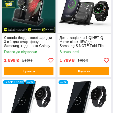
Станція бездротової зарядки
Док-станція 4 в 1 QINETIQ
3 в 1 для смартфону
Mirror clock 15W для
Samsung, годинника Galaxy
Samsung S NOTE Fold Flip
Watch, навушників Galaxy
Galaxy Watch 3 10 Ultra LED
Готово до відправки
В наявності
Buds Q10 15W
годинник та термометром
1 699
1 799
₴
₴
1 899 ₴
1 999 ₴
Купити
Купити
Black Friday
–7%
–7%