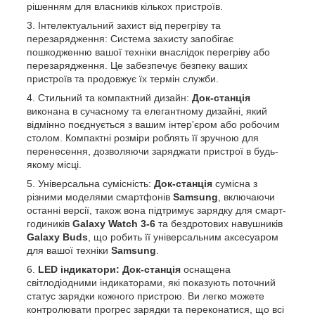
рішенням для власників кількох пристроїв.
Інтелектуальний захист від перегріву та
перезарядження: Система захисту запобігає
пошкодженню вашої техніки внаслідок перегріву або
перезарядження. Це забезпечує безпеку ваших
пристроїв та продовжує їх термін служби.
Стильний та компактний дизайн:
Док-станція
виконана в сучасному та елегантному дизайні, який
відмінно поєднується з вашим інтер'єром або робочим
столом. Компактні розміри роблять її зручною для
перенесення, дозволяючи заряджати пристрої в будь-
якому місці.
Універсальна сумісність:
Док-станція
сумісна з
різними моделями смартфонів
Samsung
, включаючи
останні версії, також вона підтримує зарядку для смарт-
годиників
Galaxy Watch 3-6
та бездротових навушників
Galaxy Buds
, що робить її універсальним аксесуаром
для вашої техніки
Samsung
.
LED індикатори:
Док-станція
оснащена
світлодіодними індикаторами, які показують поточний
статус зарядки кожного пристрою. Ви легко можете
контролювати прогрес зарядки та переконатися, що всі