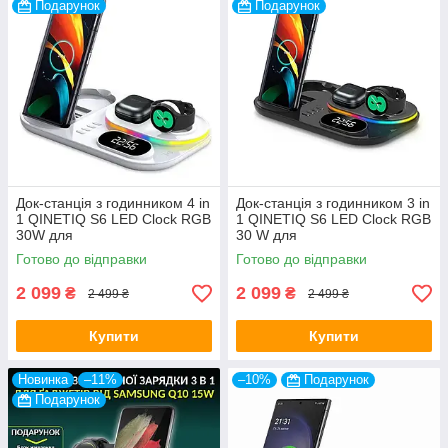
Подарунок
Подарунок
Док-станція з годинником 4 in
Док-станція з годинником 3 in
1 QINETIQ S6 LED Clock RGB
1 QINETIQ S6 LED Clock RGB
30W для
30 W для
Samsung/GalaxyBuds/Galaxy
Samsung/GalaxyBuds/Galaxy
Готово до відправки
Готово до відправки
Watch_1-6 series
Watch_1-6 series
2 099
2 099
₴
₴
2 499 ₴
2 499 ₴
Купити
Купити
Новинка
–11%
–10%
Подарунок
Подарунок