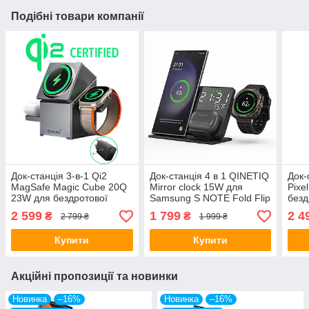
Подібні товари компанії
Док-станція 3-в-1 Qi2
Док-станція 4 в 1 QINETIQ
Док-
MagSafe Magic Cube 20Q
Mirror clock 15W для
Pixe
23W для бездротової
Samsung S NOTE Fold Flip
безд
зарядки iPhone 12-15,
Galaxy Watch 3 10 Ultra
iPho
2 599
1 799
2 4
₴
₴
2 799 ₴
1 999 ₴
Apple Watch та AirPods
LED годинник та
та A
термометром
годи
Купити
Купити
Акційні пропозиції та новинки
Новинка
–16%
Новинка
–16%