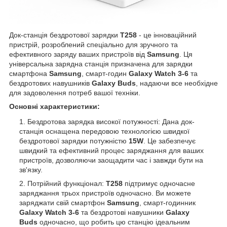
Док-станція бездротової зарядки
Т258
- це інноваційний
пристрій, розроблений спеціально для зручного та
ефективного заряду ваших пристроїв від
Samsung
. Ця
універсальна зарядна станція призначена для зарядки
смартфона
Samsung
, смарт-годин
Galaxy Watch 3-6
та
бездротових навушників
Galaxy Buds
, надаючи все необхідне
для задоволення потреб вашої техніки.
Основні характеристики:
Бездротова зарядка високої потужності: Дана док-
станція оснащена передовою технологією швидкої
бездротової зарядки потужністю
15W
. Це забезпечує
швидкий та ефективний процес заряджання для ваших
пристроїв, дозволяючи заощадити час і завжди бути на
зв'язку.
Потрійний функціонал:
Т258
підтримує одночасне
заряджання трьох пристроїв одночасно. Ви можете
заряджати свій смартфон
Samsung
, смарт-годинник
Galaxy Watch 3-6
та бездротові навушники
Galaxy
Buds
одночасно, що робить цю станцію ідеальним