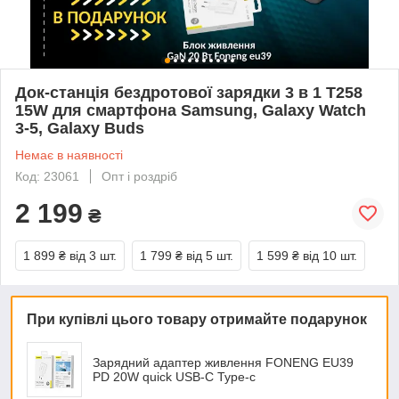
Док-станція бездротової зарядки 3 в 1 Т258
15W для смартфона Samsung, Galaxy Watch
3-5, Galaxy Buds
Немає в наявності
Код: 23061
Опт і роздріб
2 199
₴
1 899 ₴
від 3 шт.
1 799 ₴
від 5 шт.
1 599 ₴
від 10 шт.
При купівлі цього товару отримайте подарунок
Зарядний адаптер живлення FONENG EU39
PD 20W quick USB-C Type-c