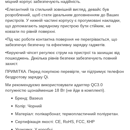
міцний корпус забезпечують надійність.
•Елегантний та стильний зовнішній вигляд, девайс був
розроблений, щоб стати ідеальним доповненням до Ваших
пристроїв. У нижній частині корпусу є прогумовані накладки,
що допомагають зарядному пристрою бути стійким, не
ковзати по рівній поверхні.
•Під час роботи контактна поверхня не перегрівається, що
забезпечує безпечну та ефективну зарядку гаджетів.
•Керуючий чіпсет регулює струм на пристрої та захищає від
пошкоджень. Декілька рівнів безпеки забезпечують повний
захист.
ПРИМІТКА. Перед покупкою перевірте, чи підтримує телефон
бездротову зарядку Qi.
Ми рекомендуємо використовувати адаптер QC3.0
потужністю щонайменше 18 Вт (не йде в комплекті).
Бренд: Baseus
Колір: Чорний
Матеріал: полікарбонат, термопластичний поліуретан.
Сертифікація якості: CE, RoHS, FCC, КНР
Упаковка: У коробці