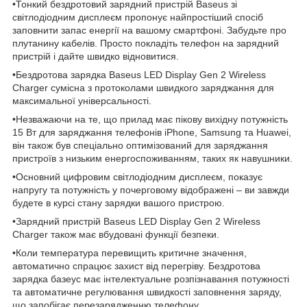
•Тонкий бездротовий зарядний пристрій Baseus зі
світлодіодним дисплеєм пропонує найпростіший спосіб
заповнити запас енергії на вашому смартфоні. Забудьте про
плутанину кабелів. Просто покладіть телефон на зарядний
пристрій і дайте швидко відновитися.
•Бездротова зарядка Baseus LED Display Gen 2 Wireless
Charger сумісна з протоколами швидкого заряджання для
максимальної універсальності.
•Незважаючи на те, що прилад має пікову вихідну потужність
15 Вт для заряджання телефонів iPhone, Samsung та Huawei,
він також був спеціально оптимізований для заряджання
пристроїв з низьким енергоспоживанням, таких як навушники.
•Основний цифровим світлодіодним дисплеєм, показує
напругу та потужність у почерговому відображені – ви завжди
будете в курсі стану зарядки вашого пристрою.
•Зарядний пристрій Baseus LED Display Gen 2 Wireless
Charger також має вбудовані функції безпеки.
•Коли температура перевищить критичне значення,
автоматично спрацює захист від перегріву. Бездротова
зарядка базеус має інтелектуальне розпізнавання потужності
та автоматичне регулювання швидкості заповнення заряду,
що запобігає перезарядженню телефону.