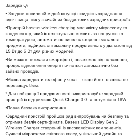
Зарядка Qi
• Завдяки посиленій мідній котушці швидкість заряджання
вдвічі вища, ніж у звичайних бездротових зарядних пристроїв.
•Пристрій baseus wireless charging має якісну мікросхему та
конденсатор, який інтелектуально стежить за напругою та
температурою, автоматично виявляє сторонні металеві
предмети, підбирає оптимальну продуктивність у діапазоні від
15 Вт до 5 Вт для різних моделей.
•Ви можете покласти смартфон і, незалежно від положення,
процес відновлення енергії почнеться автоматично без
зайвих проводів.
•Можна заряджати телефон у чохлі – якщо його товщина не
перевищує 8мм.
* Для найкращої продуктивності використовуйте зарядний
пристрій із підтримкою Quick Charge 3.0 та потужністю 18W
•Повна безпека використання
•Зарядний пристрій пройшов ряд випробувань на безпеку та
отримав безліч сертифікатів. Baseus LED Display Gen 2
Wireless Charger створений із високоякісних компонентів.
Сучасні мікросхеми світового класу, унікальний дизайн та