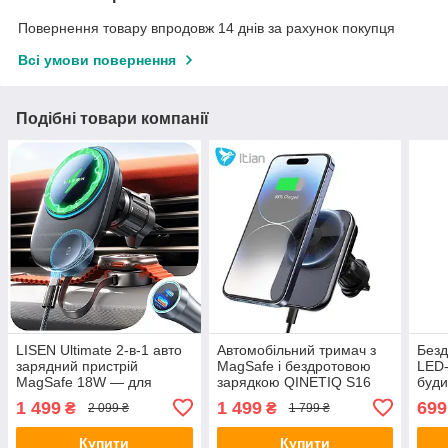
Повернення товару впродовж 14 днів за рахунок покупця
Всі умови повернення
Подібні товари компанії
LISEN Ultimate 2-в-1 авто
Автомобільний тримач з
Безд
зарядний пристрій
MagSafe і бездротовою
LED-
MagSafe 18W — для
зарядкою QINETIQ S16
буди
iPhone 12–16 та Apple
15W з охолодженням для
терм
1 499
1 499
699
₴
₴
2 099 ₴
1 799 ₴
Watch Ultra
iPhone 12-16
C Hi
10W
Купити
Купити