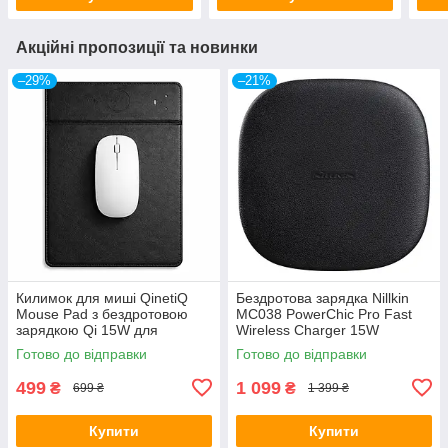
Акційні пропозиції та новинки
–29%
–21%
Килимок для миші QinetiQ
Бездротова зарядка Nillkin
Mouse Pad з бездротовою
MC038 PowerChic Pro Fast
зарядкою Qi 15W для
Wireless Charger 15W
смартфона ПК та ноутбука
Готово до відправки
Готово до відправки
офісний килимок PU шкіра
499
1 099
₴
₴
699 ₴
1 399 ₴
Купити
Купити