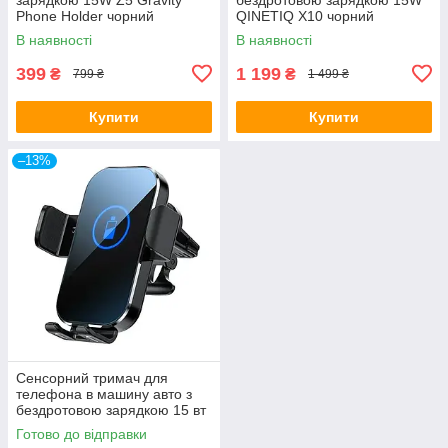
Phone Holder чорний
QINETIQ X10 чорний
В наявності
В наявності
399
1 199
₴
₴
799 ₴
1 499 ₴
Купити
Купити
–13%
Сенсорний тримач для
телефона в машину авто з
бездротовою зарядкою 15 вт
QINETIQ X10 15W
Готово до відправки
бездротова