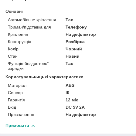
Основні
Автомобільне кріплення
Так
Тримач/підставка для
Телефону
Кріплення
На дефлектор
Конструкція
Розбірна
Колір
Чорний
Стан
Новий
Функція бездротової
Так
зарядки
Користувальницькі характеристики
Матеріал
ABS
Сенсор
ІК
Гарантія
12 міс
Вхід
DC 5V 2A
Призначення
На дефлектор
Приховати