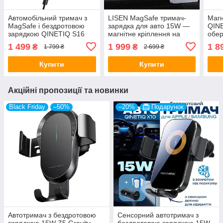
Автомобільний тримач з
LISEN MagSafe тримач-
Магн
MagSafe і бездротовою
зарядка для авто 15W —
QINE
зарядкою QINETIQ S16
магнітне кріплення на
обер
15W з охолодженням для
вентиляційний отвір
та ш
1 499
1 999
1 8
₴
₴
1 799 ₴
2 699 ₴
iPhone 12-16
iPhone 12–16
15/
Купити
Купити
Акційні пропозиції та новинки
Black Friday
–50%
–20%
Подарунок
Автотримач з бездротовою
Сенсорний автотримач з
зарядкою 15W Z5 Gravity
бездротовою зарядкою 15W