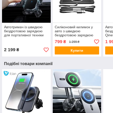
Автотримач із швидкою
Силіконовий килимок у
Авто
бездротовою зарядкою
авто з швидкою
безд
для портативної техніки
бездротовою зарядкою
Qine
XS 15w
QINETIQ Car Wireless Pad
(Fol
799
1 9
₴
1 299 ₴
A1 (New Design)
15 (
2 199
₴
Купити
Подібні товари компанії