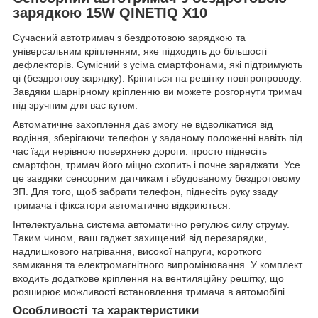
зарядкою 15W QINETIQ X10
Сучасний автотримач з бездротовою зарядкою та
універсальним кріпленням, яке підходить до більшості
дефлекторів. Сумісний з усіма смартфонами, які підтримують
qi (бездротову зарядку). Кріпиться на решітку повітропроводу.
Завдяки шарнірному кріпленню ви можете розгорнути тримач
під зручним для вас кутом.
Автоматичне захоплення дає змогу не відволікатися від
водіння, зберігаючи телефон у заданому положенні навіть під
час їзди нерівною поверхнею дороги: просто піднесіть
смартфон, тримач його міцно схопить і почне заряджати. Усе
це завдяки сенсорним датчикам і вбудованому бездротовому
ЗП. Для того, щоб забрати телефон, піднесіть руку ззаду
тримача і фіксатори автоматично відкриються.
Інтелектуальна система автоматично регулює силу струму.
Таким чином, ваш гаджет захищений від перезарядки,
надлишкового нагрівання, високої напруги, короткого
замикання та електромагнітного випромінювання. У комплект
входить додаткове кріплення на вентиляційну решітку, що
розширює можливості встановлення тримача в автомобілі.
Особливості та характеристики