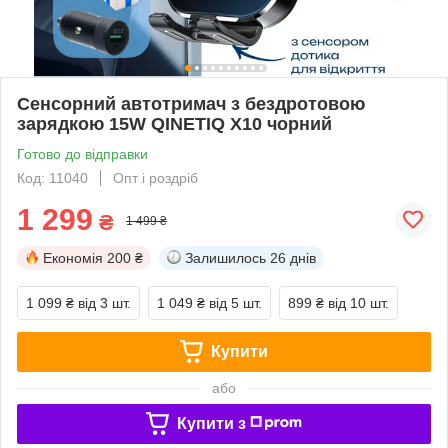
Сенсорний автотримач з бездротовою
зарядкою 15W QINETIQ X10 чорний
Готово до відправки
Код: 11040
Опт і роздріб
1 299
₴
1 499 ₴
Економія
200 ₴
Залишилось
26 днів
1 099 ₴
від 3 шт.
1 049 ₴
від 5 шт.
899 ₴
від 10 шт.
Купити
або
Купити з