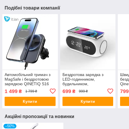
Подібні товари компанії
Автомобільний тримач з
Бездротова зарядка з
Шви
MagSafe і бездротовою
LED-годинником,
безд
зарядкою QINETIQ S16
будильником,
Qine
15W з охолодженням для
термометром і USB Type
Rece
1 499
699
799
₴
₴
1 799 ₴
999 ₴
iPhone 12-16
C Hitech Wireless Charger
магн
10W QI W228
каб
Купити
Купити
Акційні пропозиції та новинки
–50%