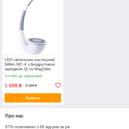
LED світильник настільний
Nillkin MC-4 з бездротовою
зарядкою Qi та MagSafe
кріпленням для iPhone нічник
Готово до відправки
LED лампа
1 099
₴
2 199 ₴
Купити
Про нас
87% позитивних з 69 відгуків за рік