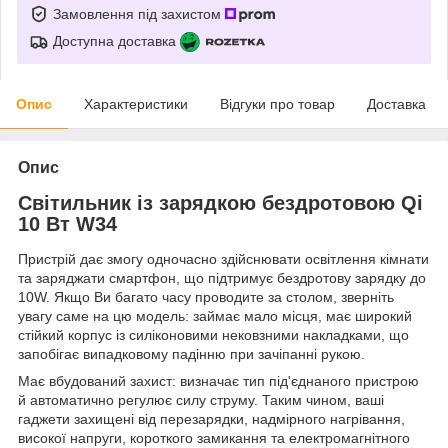
Замовлення під захистом
Доступна доставка
Опис
Характеристики
Відгуки про товар
Доставка
Опис
Світильник із зарядкою бездротовою Qi
10 Вт W34
Пристрій дає змогу одночасно здійснювати освітлення кімнати
та заряджати смартфон, що підтримує бездротову зарядку до
10W. Якщо Ви багато часу проводите за столом, зверніть
увагу саме на цю модель: займає мало місця, має широкий
стійкий корпус із силіконовими нековзними накладками, що
запобігає випадковому падінню при зачіпанні рукою.
Має вбудований захист: визначає тип під'єднаного пристрою
й автоматично регулює силу струму. Таким чином, ваші
гаджети захищені від перезарядки, надмірного нагрівання,
високої напруги, короткого замикання та електромагнітного