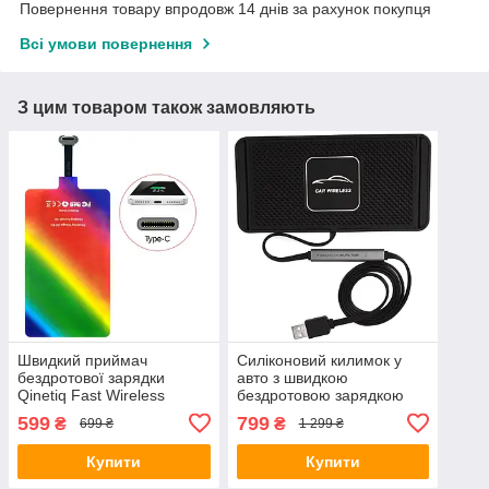
Повернення товару впродовж 14 днів за рахунок покупця
Всі умови повернення
З цим товаром також замовляють
Швидкий приймач
Силіконовий килимок у
бездротової зарядки
авто з швидкою
Qinetiq Fast Wireless
бездротовою зарядкою
Receiver 2a micro USB
15w Qinetiq Car Wireless
599
799
₴
₴
699 ₴
1 299 ₴
type B USB Type-C, 12
Pad C1 безпровідна
зарядка
Купити
Купити