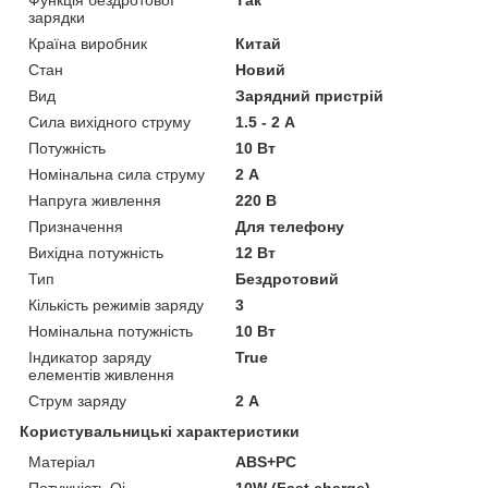
зарядки
Країна виробник
Китай
Стан
Новий
Вид
Зарядний пристрій
Сила вихідного струму
1.5 - 2 А
Потужність
10 Вт
Номінальна сила струму
2 А
Напруга живлення
220 В
Призначення
Для телефону
Вихідна потужність
12 Вт
Тип
Бездротовий
Кількість режимів заряду
3
Номінальна потужність
10 Вт
Індикатор заряду
True
елементів живлення
Струм заряду
2 А
Користувальницькі характеристики
Матеріал
ABS+PC
Потужність Qi
10W (Fast charge)