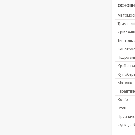
ОСНОВН
Автомобі
Тримач/п
Кріпленн
Тип трим
Конструк
Під розм
Країна в
Кут обер
Матеріал
Гарантійн
Колір
Стан
Признач
Функція 