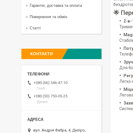
бездротов
Гарантія, доставка та оплата
🌟 Пер
Повернення та обмін
2-в-
Тримач
Статті
Mag
Стабіл
Поту
КОНТАКТИ
Телефо
Зруч
Для бі
Регу
Легко 
+380 (66) 546-47-10
Глеб
Міц
Легова
+380 (50) 750-05-25
Денис
Захи
Систем
вул. Андрія Фабра, 4, Дніпро,