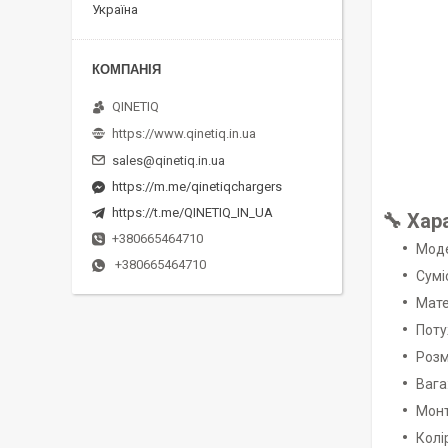
Україна
QINETIQ
https://www.qinetiq.in.ua
sales@qinetiq.in.ua
https://m.me/qinetiqchargers
https://t.me/QINETIQ_IN_UA
🔧 Хар
+380665464710
Моде
+380665464710
Сумі
Мате
Поту
Розм
Вага:
Монт
Колі