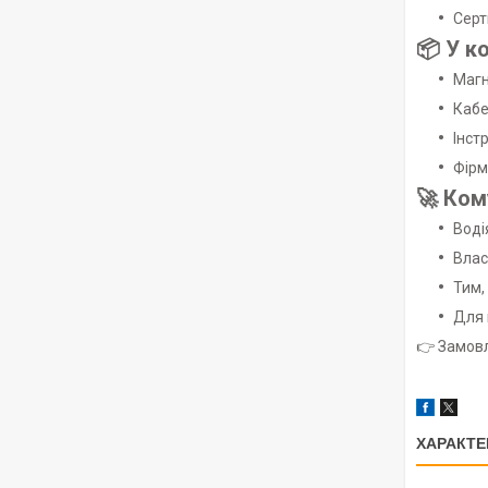
Серт
📦 У к
Магн
Кабе
Інст
Фірм
🚀 Ком
Воді
Влас
Тим,
Для 
👉 Замов
ХАРАКТЕ