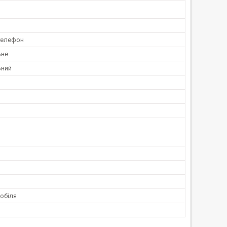
телефон
ьне
ьний
обіля