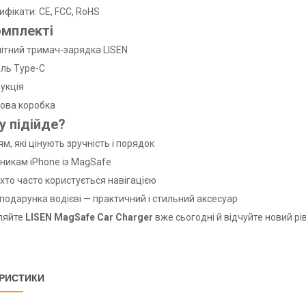
ифікати: CE, FCC, RoHS
омплекті
ітний тримач-зарядка LISEN
ль Type-C
рукція
ова коробка
у підійде?
ям, які цінують зручність і порядок
никам iPhone із MagSafe
 хто часто користується навігацією
подарунка водієві — практичний і стильний аксесуар
ляйте
LISEN MagSafe Car Charger
вже сьогодні й відчуйте новий р
РИСТИКИ