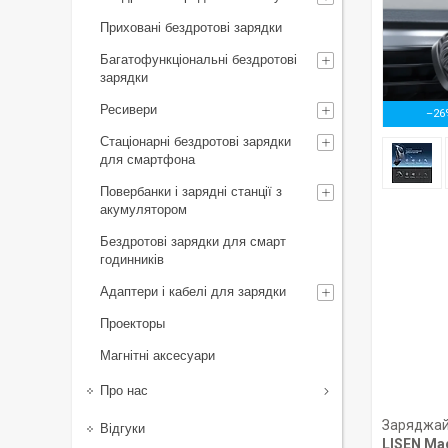
Приховані бездротові зарядки
Багатофункціональні бездротові
зарядки
Ресивери
–26
Стаціонарні бездротові зарядки
для смартфона
Повербанки і зарядні станції з
акумулятором
Бездротові зарядки для смарт
годинників
Адаптери і кабелі для зарядки
Проекторы
Магнітні аксесуари
Про нас
Заряджайт
Відгуки
LISEN Ma