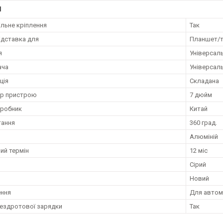
І
льне кріплення
Так
ідставка для
Планшет/
я
Універсал
ача
Універсал
ція
Складана
ір пристрою
7 дюйм
иробник
Китай
тання
360 град.
Алюміній
ий термін
12 міс
Сірий
Новий
ення
Для автом
бездротової зарядки
Так