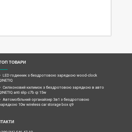
ТОП ТОВАРИ
LED годинник з бездротовою зарядкою wood-clock
QINETIQ
Силіконовий килимок з бездротовою зарядкою в авто
QINETIQ anti slip c7b qi 15w
Автомобільний органайзер 3в1 з бездротовою
зарядкою 10w wireless car storage box q9