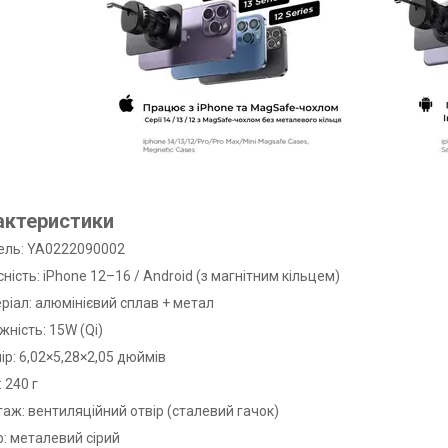
актеристики
ль: YA0222090002
сність: iPhone 12–16 / Android (з магнітним кільцем)
ріал: алюмінієвий сплав + метал
жність: 15W (Qi)
ір: 6,02×5,28×2,05 дюймів
 240 г
аж: вентиляційний отвір (сталевий гачок)
р: металевий сірий