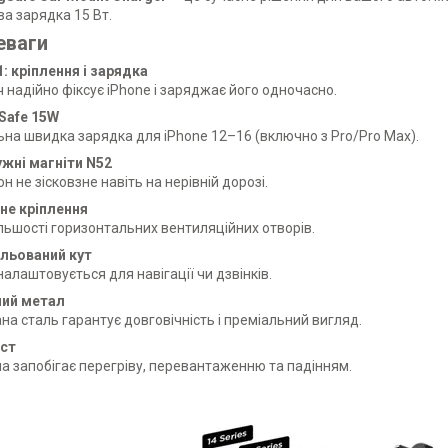
а зарядка 15 Вт.
еваги
1: кріплення і зарядка
 надійно фіксує iPhone і заряджає його одночасно.
Safe 15W
ьна швидка зарядка для iPhone 12–16 (включно з Pro/Pro Max).
жні магніти N52
н не зісковзне навіть на нерівній дорозі.
не кріплення
льшості горизонтальних вентиляційних отворів.
льований кут
налаштовується для навігації чи дзвінків.
ний метал
на сталь гарантує довговічність і преміальний вигляд.
ст
а запобігає перегріву, перевантаженню та падінням.