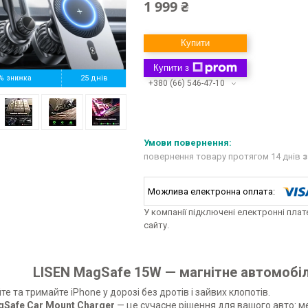
1 999 ₴
Купити
Купити з
%
25 днів
+380 (66) 546-47-10
повернення товару протягом 14 днів
з
У компанії підключені електронні пла
сайту.
LISEN MagSafe 15W — магнітне автомобіл
е та тримайте iPhone у дорозі без дротів і зайвих клопотів.
gSafe Car Mount Charger
— це сучасне рішення для вашого авто: м